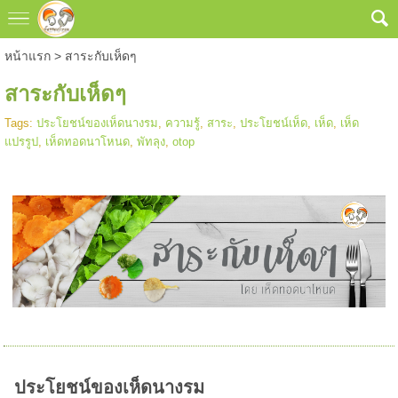
หน้าแรก
>
สาระกับเห็ดๆ
สาระกับเห็ดๆ
Tags:
ประโยชน์ของเห็ดนางรม
,
ความรู้
,
สาระ
,
ประโยชน์เห็ด
,
เห็ด
,
เห็ด
แปรรูป
,
เห็ดทอดนาโหนด
,
พัทลุง
,
otop
ประโยชน์ของเห็ดนางรม