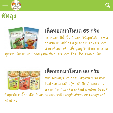
พัทลุง
เห็ดทอดนาโหนด 65 กรัม
อร่อยแบบมีน้ำจิ้ม 2 แบบ ให้คุณได้ลอง ชุด
รวมผัก แบบมีน้ำจิ้ม (ซองสีเขียว) ประกอบ
ด้วย เห็ดนางฟ้า เห็ดหูหนู ใบบัวบก แครอท
ชุดรวมเห็ด แบบมีน้ำจิ้ม (ซองสีฟ้า) ประกอบด้วย เห็ดนางฟ้า เห็ด...
เห็ดทอดนาโหนด 60 กรัม
สแน็คเทมปุระอบกรอบ ปรุงรส 3 รสชาติ
ใหม่ รสคลาสสิค (ซองสีเขียว)กลมกล่อม
หวาน มัน กินเพลินรสต้มยำกุ้งมังกร(ซองสี
ส้ม)แซ่บ เปรี้ยว เผ็ด กินสนุกรสนมวานิลลา(สินค้าหมดสต็อก)(ซองสี
ครีม) หอม...