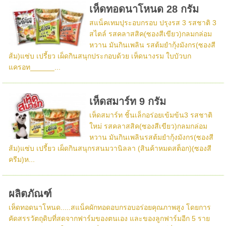
เห็ดทอดนาโหนด 28 กรัม
สแน็คเทมปุระอบกรอบ ปรุงรส 3 รสชาติ 3
สไตล์ รสคลาสสิค(ซองสีเขียว)กลมกล่อม
หวาน มันกินเพลิน รสต้มยำกุ้งมังกร(ซองสี
ส้ม)แซ่บ เปรี้ยว เผ็ดกินสนุกประกอบด้วย เห็ดนางรม ใบบัวบก
แครอท______...
เห็ดสมาร์ท 9 กรัม
เห็ดสมาร์ท ชิ้นเล็กอร่อยเข้มข้น3 รสชาติ
ใหม่ รสคลาสสิค(ซองสีเขียว)กลมกล่อม
หวาน มันกินเพลินรสต้มยำกุ้งมังกร(ซองสี
ส้ม)แซ่บ เปรี้ยว เผ็ดกินสนุกรสนมวานิลลา (สินค้าหมดสต็อก)(ซองสี
ครีม)ห...
ผลิตภัณฑ์
เห็ดทอดนาโหนด.....สแน็คผักทอดอบกรอบอร่อยคุณภาพสูง โดยการ
คัดสรรวัตถุดิบที่สดจากฟาร์มของตนเอง และของลูกฟาร์มอีก 5 ราย