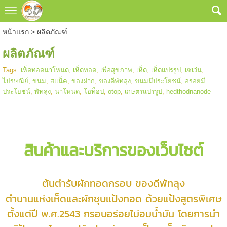
หน้าแรก
>
ผลิตภัณฑ์
ผลิตภัณฑ์
Tags:
เห็ดทอดนาโหนด
,
เห็ดทอด
,
เพื่อสุขภาพ
,
เห็ด
,
เห็ดแปรรูป
,
เซเว่น
,
ไปรษณีย์
,
ขนม
,
สแน็ค
,
ของฝาก
,
ของดีพัทลุง
,
ขนมมีประโยชน์
,
อร่อยมี
ประโยชน์
,
พัทลุง
,
นาโหนด
,
โอท็อป
,
otop
,
เกษตรแปรรูป
,
hedthodnanode
สินค้าและบริการของเว็บไซต์
ต้นตำรับผักทอดกรอบ ของดีพัทลุง
ตำนานแห่งเห็ดและผักชุบแป้งทอด ด้วยแป้งสูตรพิเศษ
ตั้งแต่ปี พ.ศ.2543 กรอบอร่อยไม่อมน้ำมัน โดยการนำ