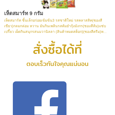
เห็ดสมาร์ท 9 กรัม
เห็ดสมาร์ท ชิ้นเล็กอร่อยเข้มข้น3 รสชาติใหม่ รสคลาสสิค(ซองสี
เขียว)กลมกล่อม หวาน มันกินเพลินรสต้มยำกุ้งมังกร(ซองสีส้ม)แซ่บ
เปรี้ยว เผ็ดกินสนุกรสนมวานิลลา (สินค้าหมดสต็อก)(ซองสีครีม)ห...
สั่งซื้อได้ที่
ตอบเร็วทันใจคุณแน่นอน