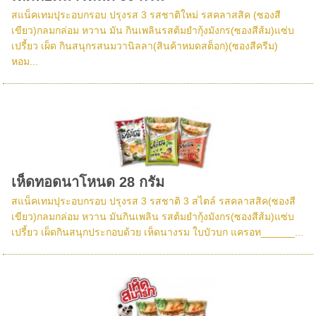
สแน็คเทมปุระอบกรอบ ปรุงรส 3 รสชาติใหม่ รสคลาสสิค (ซองสี
เขียว)กลมกล่อม หวาน มัน กินเพลินรสต้มยำกุ้งมังกร(ซองสีส้ม)แซ่บ
เปรี้ยว เผ็ด กินสนุกรสนมวานิลลา(สินค้าหมดสต็อก)(ซองสีครีม)
หอม...
เห็ดทอดนาโหนด 28 กรัม
สแน็คเทมปุระอบกรอบ ปรุงรส 3 รสชาติ 3 สไตล์ รสคลาสสิค(ซองสี
เขียว)กลมกล่อม หวาน มันกินเพลิน รสต้มยำกุ้งมังกร(ซองสีส้ม)แซ่บ
เปรี้ยว เผ็ดกินสนุกประกอบด้วย เห็ดนางรม ใบบัวบก แครอท______...