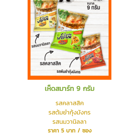
เห็ดสมาร์ท 9 กรัม
รสคลาสสิค
รสต้มยำกุ้งมังกร
รสนมวานิลลา
ราคา 5 บาท / ซอง