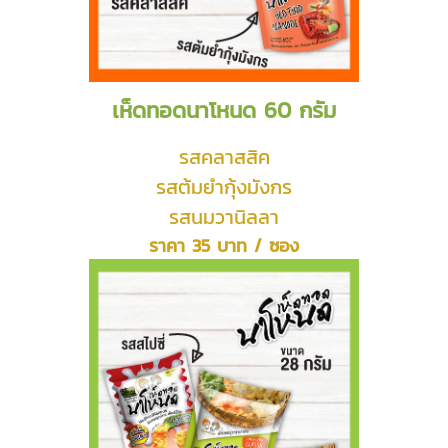
เห็ดทอดนาโหนด 60 กรัม
รสคลาสสิค
รสต้มยำกุ้งมังกร
รสนมวานิลลา
ราคา 35 บาท / ซอง