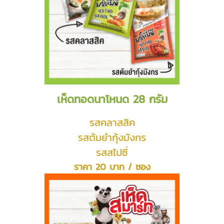
เห็ดทอดนาโหนด 28 กรัม
รสคลาสสิค
รสต้มยำกุ้งมังกร
รสสไปซี่
ราคา 20 บาท / ซอง