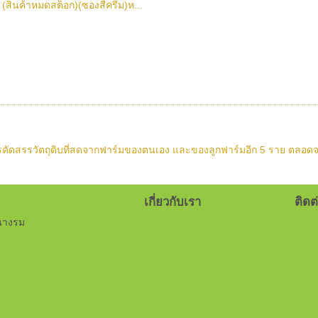
(สินค้าหมดสต็อก)(ซองสีครีม)ห...
สรรวัตถุดิบที่สดจากฟาร์มของตนเอง และของลูกฟาร์มอีก 5 ราย ตลอดจนกรรม
เกี่ยวกับเรา
ติดต่
นางรม