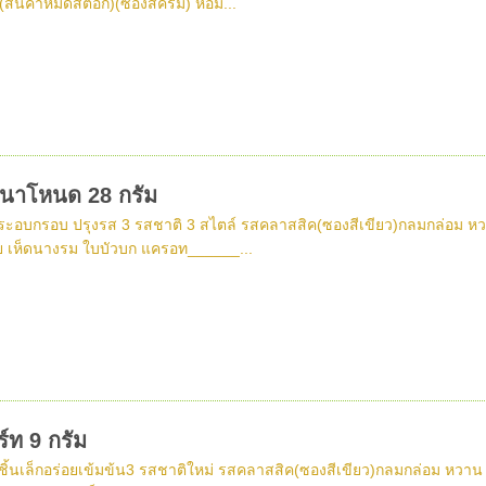
สินค้าหมดสต็อก)(ซองสีครีม) หอม...
ดนาโหนด 28 กรัม
ระอบกรอบ ปรุงรส 3 รสชาติ 3 สไตล์ รสคลาสสิค(ซองสีเขียว)กลมกล่อม หวาน ม
 เห็ดนางรม ใบบัวบก แครอท______...
์ท 9 กรัม
ชิ้นเล็กอร่อยเข้มข้น3 รสชาติใหม่ รสคลาสสิค(ซองสีเขียว)กลมกล่อม หวาน มั