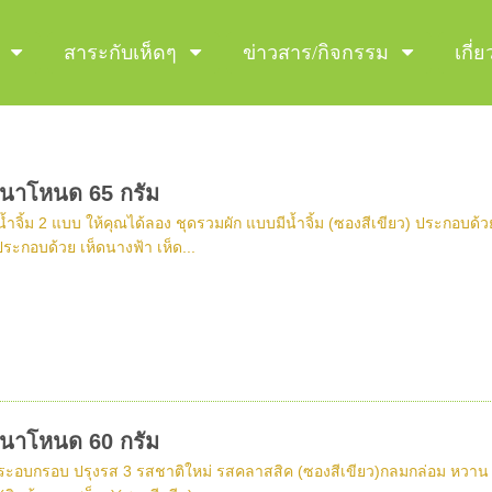
สาระกับเห็ดๆ
ข่าวสาร/กิจกรรม
เกี่
ดนาโหนด 65 กรัม
้ำจิ้ม 2 แบบ ให้คุณได้ลอง ชุดรวมผัก แบบมีน้ำจิ้ม (ซองสีเขียว) ประกอบด้ว
ประกอบด้วย เห็ดนางฟ้า เห็ด...
ดนาโหนด 60 กรัม
ระอบกรอบ ปรุงรส 3 รสชาติใหม่ รสคลาสสิค (ซองสีเขียว)กลมกล่อม หวาน มัน 