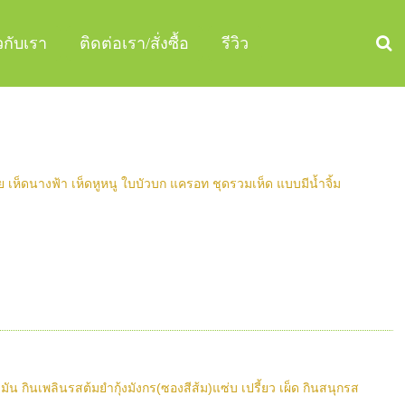
ยวกับเรา
ติดต่อเรา/สั่งซื้อ
รีวิว
ย เห็ดนางฟ้า เห็ดหูหนู ใบบัวบก แครอท ชุดรวมเห็ด แบบมีน้ำจิ้ม
กินเพลินรสต้มยำกุ้งมังกร(ซองสีส้ม)แซ่บ เปรี้ยว เผ็ด กินสนุกรส