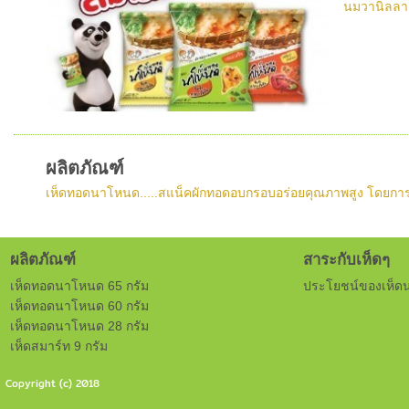
นมวานิลลา 
ผลิตภัณฑ์
เห็ดทอดนาโหนด.....สแน็คผักทอดอบกรอบอร่อยคุณภาพสูง โดยการคัด
ผลิตภัณฑ์
สาระกับเห็ดๆ
เห็ดทอดนาโหนด 65 กรัม
ประโยชน์ของเห็ด
เห็ดทอดนาโหนด 60 กรัม
เห็ดทอดนาโหนด 28 กรัม
เห็ดสมาร์ท 9 กรัม
Copyright (c) 2018