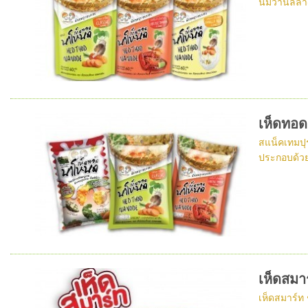
นมวานิลลา(
เห็ดทอ
สแน็คเทมปุ
ประกอบด้วย
เห็ดสมาร
เห็ดสมาร์ท 