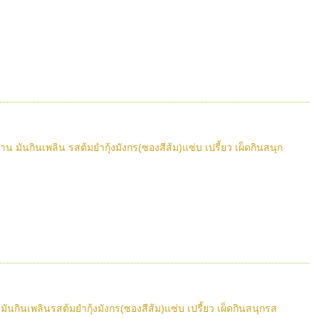
ันกินเพลิน รสต้มยำกุ้งมังกร(ซองสีส้ม)แซ่บ เปรี้ยว เผ็ดกินสนุก
นกินเพลินรสต้มยำกุ้งมังกร(ซองสีส้ม)แซ่บ เปรี้ยว เผ็ดกินสนุกรส