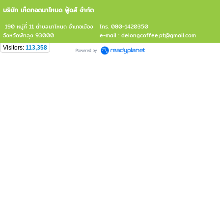
บริษัท เห็ดทอดนาโหนด ฟู้ดส์ จำกัด
190 หมู่ที่ 11 ตำบลนาโหนด อำเภอเมือง
โทร. 080-1420350
จังหวัดพัทลุง 93000
e-mail : delongcoffee.pt@gmail.com
Visitors:
113,358