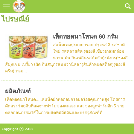
ไปรษณีย์
เห็ดทอดนาโหนด 60 กรัม
สแน็คเทมปุระอบกรอบ ปรุงรส 3 รสชาติ
ใหม่ รสคลาสสิค (ซองสีเขียว)กลมกล่อม
หวาน มัน กินเพลินรสต้มยำกุ้งมังกร(ซองสี
ส้ม)แซ่บ เปรี้ยว เผ็ด กินสนุกรสนมวานิลลา(สินค้าหมดสต็อก)(ซองสี
ครีม) หอม...
ผลิตภัณฑ์
เห็ดทอดนาโหนด.....สแน็คผักทอดอบกรอบอร่อยคุณภาพสูง โดยการ
คัดสรรวัตถุดิบที่สดจากฟาร์มของตนเอง และของลูกฟาร์มอีก 5 ราย
ตลอดจนกรรมวิธีในการผลิตที่พิถีพิถันและบรรจุภัณฑ์ที่...
Copyright (c) 2018